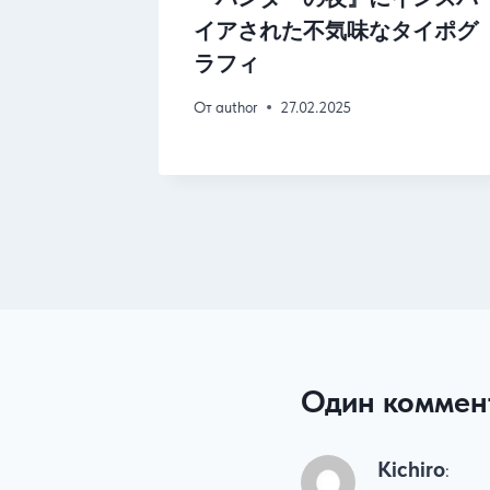
街並み:
イアされた不気味なタイポグ
と賑やか
ラフィ
От
author
27.02.2025
Один коммен
Kichiro
: