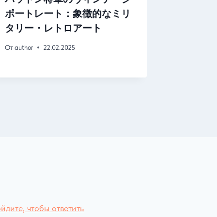
ポートレート：象徴的なミリ
解釈：
タリー・レトロアート
風の傑
От
author
22.02.2025
От
author
йдите, чтобы ответить