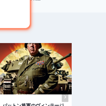
パットン将軍のヴィンテージ
「フレ