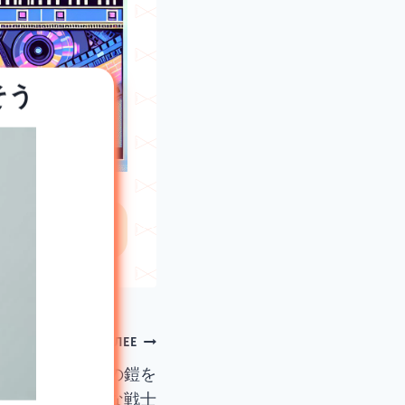
そう
 倍速く作成
ДАЛЕЕ
 劇場版3の魔法の鎧を
着た壮大な戦士