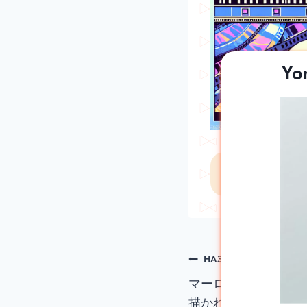
Y
Zebra
Навигация
НАЗАД
マーロン・ブランド
по
描かれたルネサンス