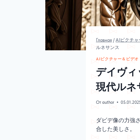
Главная
/
AIピクチ
ルネサンス
AIピクチャー＆ビデ
デイヴィ
現代ルネ
От
author
05.01.202
ダビデ像の力強
合した美しさ。