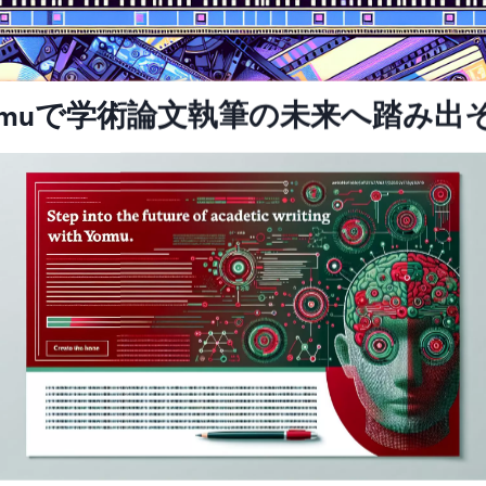
omuで学術論文執筆の未来へ踏み出
cat でインパクトのあるビデオを 10
：超リアルなディテールで
魔法少女まどか☆マギカ
の肖像