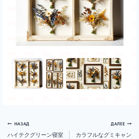
Навигация
НАЗАД
ДАЛЕЕ
ハイテクグリーン寝室
カラフルなグミキャン
по