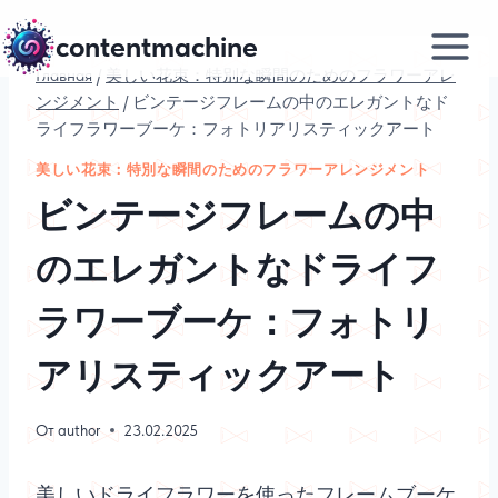
Перейти
contentmachine
к
содержимому
Главная
/
美しい花束：特別な瞬間のためのフラワーアレ
ンジメント
/
ビンテージフレームの中のエレガントなド
ライフラワーブーケ：フォトリアリスティックアート
美しい花束：特別な瞬間のためのフラワーアレンジメント
ビンテージフレームの中
のエレガントなドライフ
ラワーブーケ：フォトリ
アリスティックアート
От
author
23.02.2025
美しいドライフラワーを使ったフレームブーケ