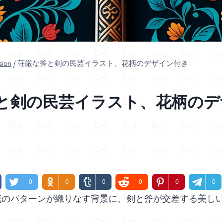
sion
/
荘厳な斧と剣の民芸イラスト、花柄のデザイン付き
と剣の民芸イラスト、花柄のデ
4
0
0
0
0
0
0
花のパターンが織りなす背景に、剣と斧が交差する美し