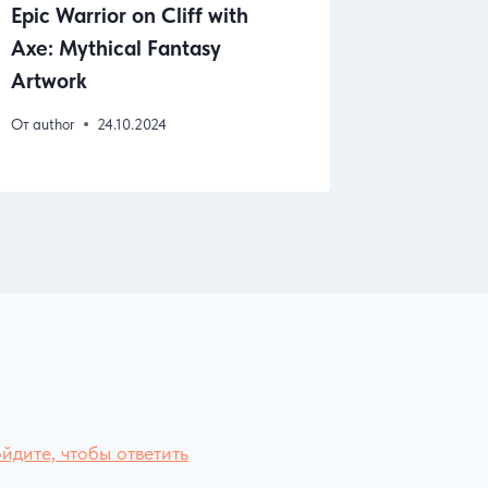
Epic Warrior on Cliff with
Futurist
Axe: Mythical Fantasy
Citysca
Artwork
Under N
От
author
24.10.2024
От
author
йдите, чтобы ответить