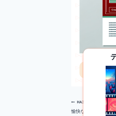
エ
Навигация
НАЗАД
愉快なカラフルなモ
по