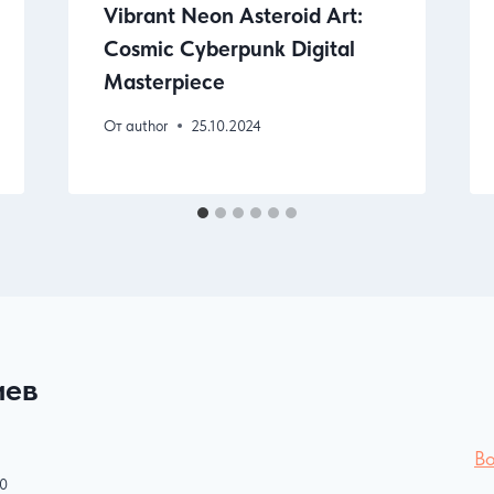
Vibrant Neon Asteroid Art:
Cosmic Cyberpunk Digital
Masterpiece
От
author
25.10.2024
иев
Во
30