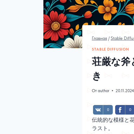
Главная
/
Stable Diffu
STABLE DIFFUSION
荘厳な斧
き
От
author
20.11.202
0
0
伝統的な模様と
ラスト。