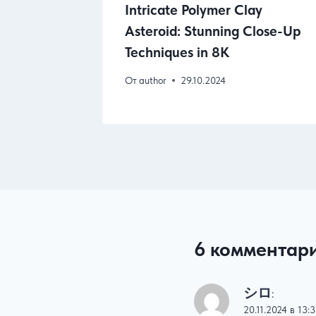
 Axe vs.
Intricate Polymer Clay
d
Asteroid: Stunning Close-Up
Techniques in 8K
От
author
29.10.2024
6 комментар
シロ
:
20.11.2024 в 13: